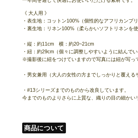
一年間を通じて快適にお使いいただける素材です。
《 大人用 》
・表生地：コットン100%（個性的なアフリカンプ
・裏生地：リネン100%（柔らかいソフトリネンを
・縦：約11cm 横：約20~21cm
・紐：約29cm（個々に調整しやすいように結んで
※撮影後に紐をつけていますので写真には紐が写っ
・男女兼用（大人の女性の方までしっかりと覆える
・#13シリーズまでのものから改良しています。
今までのものよりさらに上質な、織りの目の細かい
商品について