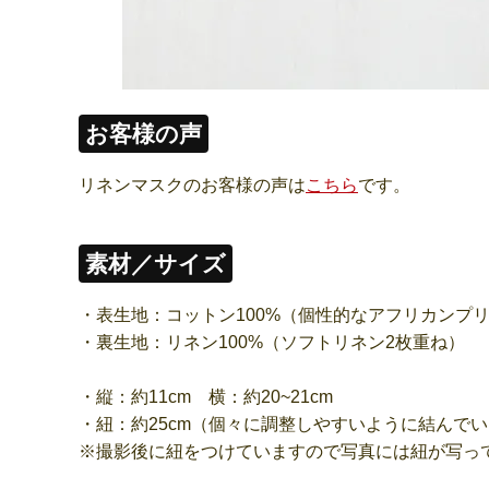
お客様の声
リネンマスクのお客様の声は
こちら
です。
素材／サイズ
・表生地：コットン100%（個性的なアフリカンプ
・裏生地：リネン100%（ソフトリネン2枚重ね）
・縦：約11cm 横：約20~21cm
・紐：約25cm（個々に調整しやすいように結んで
※撮影後に紐をつけていますので写真には紐が写っ