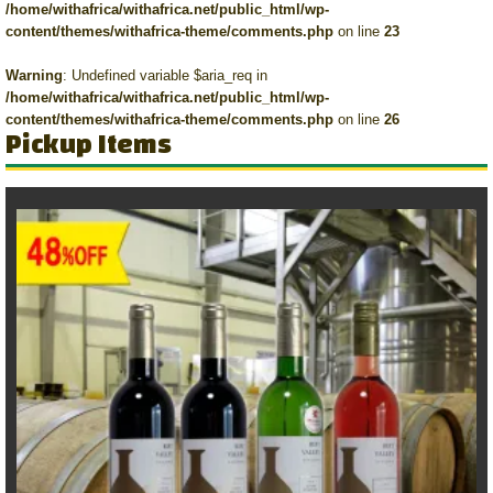
/home/withafrica/withafrica.net/public_html/wp-
content/themes/withafrica-theme/comments.php
on line
23
Warning
: Undefined variable $aria_req in
/home/withafrica/withafrica.net/public_html/wp-
content/themes/withafrica-theme/comments.php
on line
26
Pickup Items