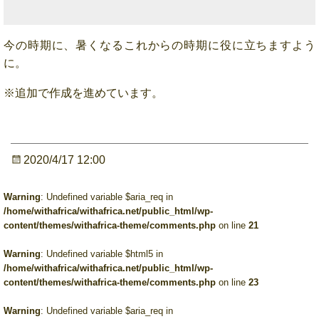
今の時期に、暑くなるこれからの時期に役に立ちますよう
に。
※追加で作成を進めています。
2020/4/17 12:00
Warning
: Undefined variable $aria_req in
/home/withafrica/withafrica.net/public_html/wp-
content/themes/withafrica-theme/comments.php
on line
21
Warning
: Undefined variable $html5 in
/home/withafrica/withafrica.net/public_html/wp-
content/themes/withafrica-theme/comments.php
on line
23
Warning
: Undefined variable $aria_req in